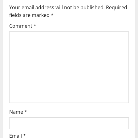
Your email address will not be published.
Required
i
fields are marked
*
g
Comment
*
a
t
i
o
n
Name
*
Email
*