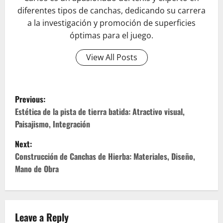
diferentes tipos de canchas, dedicando su carrera
a la investigación y promoción de superficies
óptimas para el juego.
View All Posts
P
Previous:
o
Estética de la pista de tierra batida: Atractivo visual,
Paisajismo, Integración
s
Next:
t
Construcción de Canchas de Hierba: Materiales, Diseño,
Mano de Obra
n
a
v
Leave a Reply