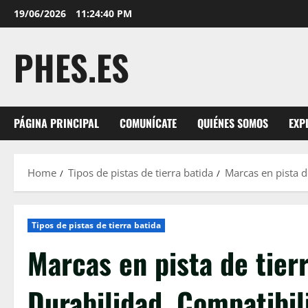
Skip
19/06/2026
11:24:41 PM
to
content
PHES.ES
PÁGINA PRINCIPAL
COMUNÍCATE
QUIÉNES SOMOS
EXP
Home
Tipos de pistas de tierra batida
Marcas en pista de
Tipos de pistas de tierra batida
Marcas en pista de tierr
Durabilidad, Compatibil