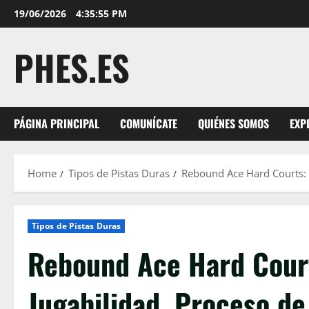
Skip
19/06/2026
4:35:56 PM
to
content
PHES.ES
PÁGINA PRINCIPAL
COMUNÍCATE
QUIÉNES SOMOS
EXP
Home
Tipos de Pistas Duras
Rebound Ace Hard Courts: A
Tipos de Pistas Duras
Rebound Ace Hard Court
Jugabilidad, Proceso de