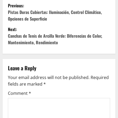
P
Previous:
o
Pistas Duras Cubiertas: Iluminación, Control Climático,
Opciones de Superficie
s
Next:
t
Canchas de Tenis de Arcilla Verde: Diferencias de Color,
Mantenimiento, Rendimiento
n
a
v
Leave a Reply
Your email address will not be published.
Required
i
fields are marked
*
g
Comment
*
a
t