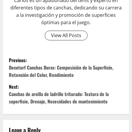
Carlos es un apasionado del tenis y experto en
diferentes tipos de canchas, dedicando su carrera
a la investigación y promoción de superficies
óptimas para el juego.
View All Posts
P
Previous:
o
Decoturf Canchas Duras: Composición de la Superficie,
Retención del Color, Rendimiento
s
Next:
t
Canchas de arcilla de ladrillo triturado: Textura de la
superficie, Drenaje, Necesidades de mantenimiento
n
a
Leave a Reply