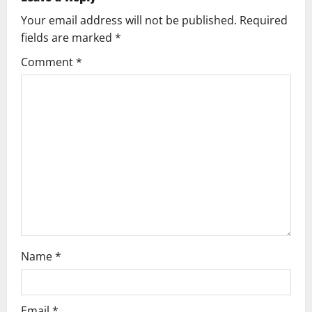
v
Your email address will not be published.
Required
i
fields are marked
*
g
Comment
*
a
t
i
o
n
Name
*
Email
*