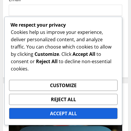
Website
We respect your privacy
Cookies help us improve your experience,
deliver personalized content, and analyze
Save my name, email, and website in this
traffic. You can choose which cookies to allow
browser for the next time I comment.
by clicking
Customize
. Click
Accept All
to
consent or
Reject All
to decline non-essential
cookies.
CUSTOMIZE
RELATED STORIES
REJECT ALL
ACCEPT ALL