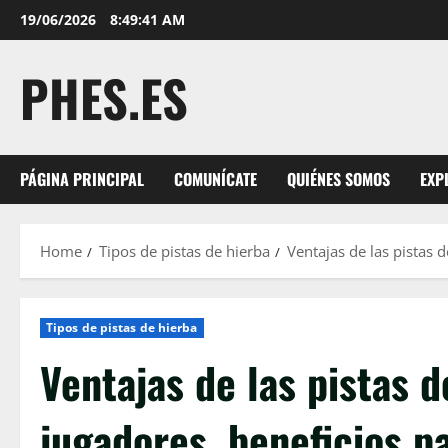
Skip
19/06/2026
8:49:43 AM
to
content
PHES.ES
PÁGINA PRINCIPAL
COMUNÍCATE
QUIÉNES SOMOS
EXP
Home
Tipos de pistas de hierba
Ventajas de las pistas 
Tipos de pistas de hierba
Ventajas de las pistas d
jugadores, beneficios p